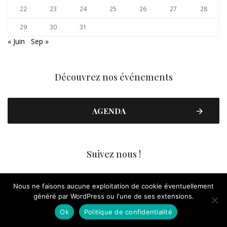
22
23
24
25
26
27
28
29
30
31
« Juin
Sep »
Découvrez nos événements
AGENDA
Suivez nous !
Nous ne faisons aucune exploitation de cookie éventuellement
FACEBOOK
généré par WordPress ou l'une de ses extensions.
Ok
Politique de confidentialité
YOUTUBE