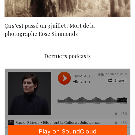
Ça s’est passé un 3 juillet : Mort de la
N
photographe Rose Simmonds
Derniers podcasts