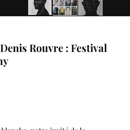
Denis Rouvre : Festival
hy
Né un 2 juillet : André Kertész
Né un 1er juillet : Léona
Misonne