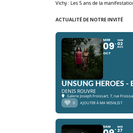
Vichy : Les 5 ans de la manifestati
ACTUALITÉ DE NOTRE INVITÉ
MER
SAM
09
02
NOV
OCT
UNSUNG HEROES - E
DENIS ROUVRE
Galerie Joseph Froissart
, 7, rue Froiss
0
AJOUTER À MA WISHLIST
SAM
MER
09
27