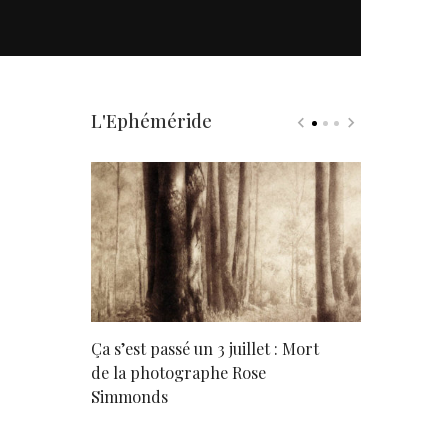
L'Ephéméride
rd
Ça s’est passé un 3 juillet : Mort
Né un 2 juil
de la photographe Rose
Simmonds