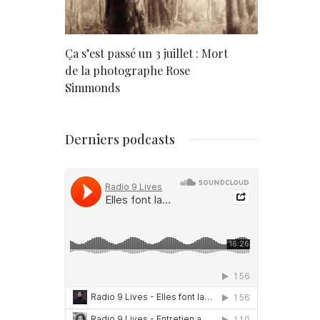
rd
Ça s’est passé un 3 juillet : Mort
Né un 2 juil
de la photographe Rose
Simmonds
Derniers podcasts