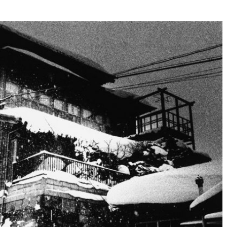
Né un 2 juillet : André Kertész
Né un 1er juillet : Léona
Misonne