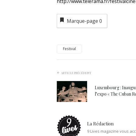
http://www.telerama.fr/festivalcin
Marque-page
0
Festival
ARTICLE PRÉCÉDENT
Luxembourg : Inaugur
l’expo « The Cuban Re
La Rédaction
9 Lives magazine vous acc