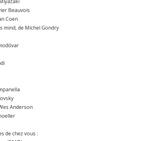
 Miyazaki
vier Beauvois
han Coen
ss mind, de Michel Gondry
lmodóvar
di
ampanella
vovsky
 Wes Anderson
hoeller
es de chez vous :