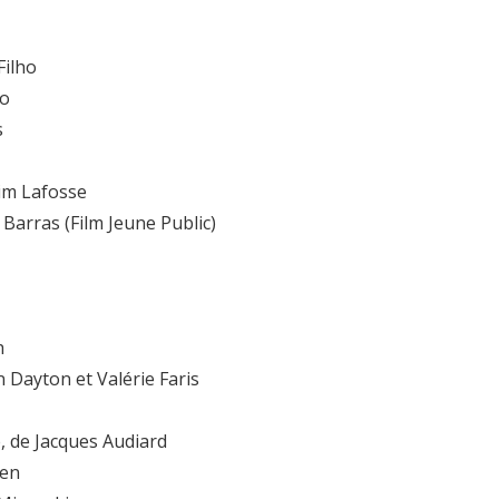
Filho
lo
s
him Lafosse
 Barras (Film Jeune Public)
h
n Dayton et Valérie Faris
é, de Jacques Audiard
ven