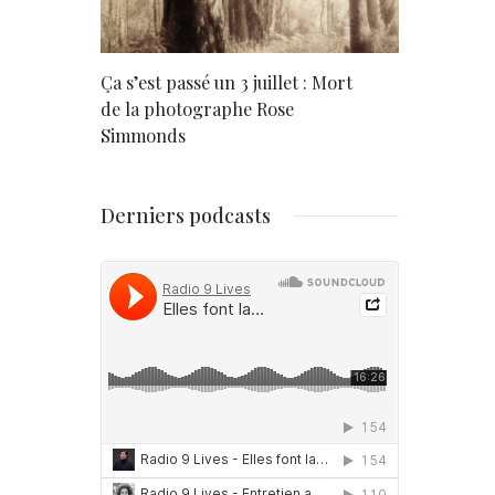
rd
Ça s’est passé un 3 juillet : Mort
Né un 2 juil
de la photographe Rose
Simmonds
Derniers podcasts