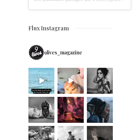
Flux Instagram
9lives_magazine