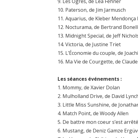
9. Les Ogres, de Léa Fehner
10. Paterson, de Jim Jarmusch
11. Aquarius, de Kleber Mendonça 
12. Nocturama, de Bertrand Bonel
13. Midnight Special, de Jeff Nichol
14. Victoria, de Justine Triet
15. L’Économie du couple, de Joac
16. Ma Vie de Courgette, de Claude
Les séances événements :
1. Mommy, de Xavier Dolan
2. Mulholland Drive, de David Lync
3. Little Miss Sunshine, de Jonatha
4. Match Point, de Woody Allen
5. De battre mon coeur s’est arrêt
6. Mustang, de Deniz Gamze Ergü