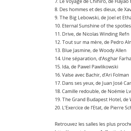
7. Le Voyage de Chihiro, de Hayao
8. Des hommes et des dieux, de Xa
9. The Big Lebowski, de Joel et Et
10. Eternal Sunshine of the spotle
11. Drive, de Nicolas Winding Refn
12. Tout sur ma mère, de Pedro A
13. Blue Jasmine, de Woody Allen
14. Une séparation, d’Asghar Farha
15. Ida, de Pawel Pawlikowski
16. Valse avec Bachir, d’Ari Folman
17. Dans ses yeux, de Juan José C
18. Camille redouble, de Noémie L
19. The Grand Budapest Hotel, de
20. L’Exercice de l’Etat, de Pierre Sc
Retrouvez les salles les plus proch