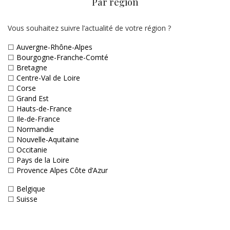
Par région
Vous souhaitez suivre l’actualité de votre région ?
☐
Auvergne-Rhône-Alpes
☐
Bourgogne-Franche-Comté
☐
Bretagne
☐
Centre-Val de Loire
☐
Corse
☐
Grand Est
☐
Hauts-de-France
☐
Ile-de-France
☐
Normandie
☐
Nouvelle-Aquitaine
☐
Occitanie
☐
Pays de la Loire
☐
Provence Alpes Côte d’Azur
☐
Belgique
☐
Suisse