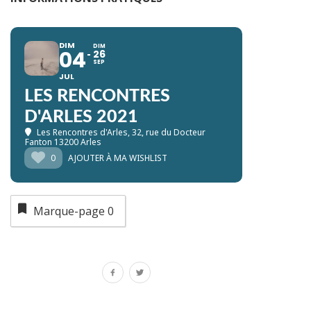
DIM
DIM
04
26
SEP
JUL
LES RENCONTRES
D'ARLES 2021
Les Rencontres d'Arles
, 32, rue du Docteur
Fanton 13200 Arles
0
AJOUTER À MA WISHLIST
Marque-page
0