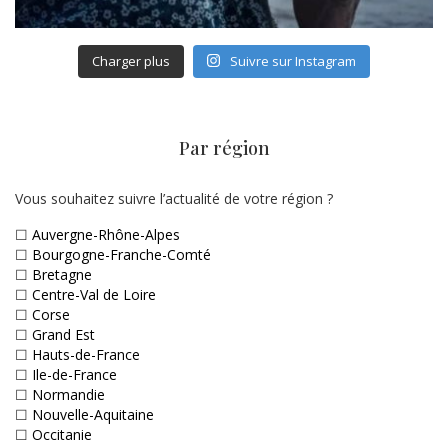
Charger plus
Suivre sur Instagram
Par région
Vous souhaitez suivre l’actualité de votre région ?
☐
Auvergne-Rhône-Alpes
☐
Bourgogne-Franche-Comté
☐
Bretagne
☐
Centre-Val de Loire
☐
Corse
☐
Grand Est
☐
Hauts-de-France
☐
Ile-de-France
☐
Normandie
☐
Nouvelle-Aquitaine
☐
Occitanie