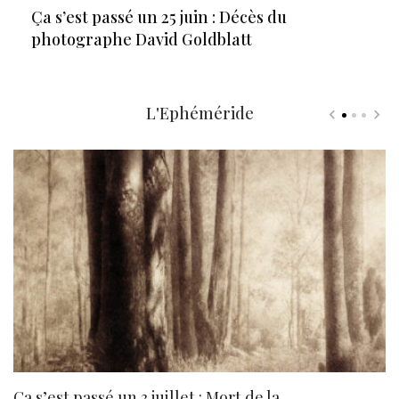
Ça s’est passé un 25 juin : Décès du
photographe David Goldblatt
L'Ephéméride
Ça s’est passé un 3 juillet : Mort de la
N