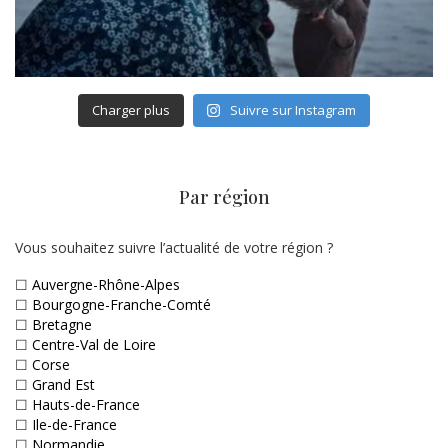
Charger plus
Suivre sur Instagram
Par région
Vous souhaitez suivre l’actualité de votre région ?
☐
Auvergne-Rhône-Alpes
☐
Bourgogne-Franche-Comté
☐
Bretagne
☐
Centre-Val de Loire
☐
Corse
☐
Grand Est
☐
Hauts-de-France
☐
Ile-de-France
☐
Normandie