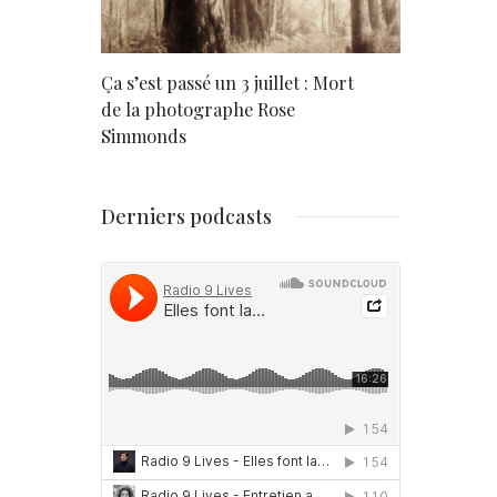
rd
Ça s’est passé un 3 juillet : Mort
Né un 2 juil
de la photographe Rose
Simmonds
Derniers podcasts