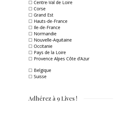
☐
Centre-Val de Loire
☐
Corse
☐
Grand Est
☐
Hauts-de-France
☐
Ile-de-France
☐
Normandie
☐
Nouvelle-Aquitaine
☐
Occitanie
☐
Pays de la Loire
☐
Provence Alpes Côte d’Azur
☐
Belgique
☐
Suisse
Adhérez à 9 Lives !