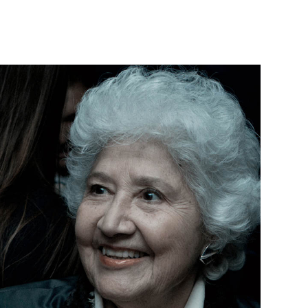
Né un 2 juillet : André Kertész
Né un 1er juillet : Léona
Misonne