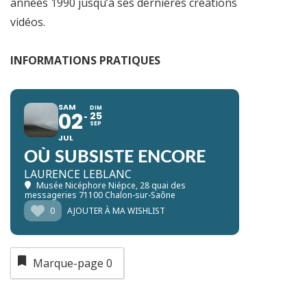
années 1990 jusqu’à ses dernières créations
vidéos.
INFORMATIONS PRATIQUES
SAM
DIM
02
25
SEP
JUL
OÙ SUBSISTE ENCORE
LAURENCE LEBLANC
Musée Nicéphore Niépce
, 28 quai des
messageries 71100 Chalon-sur-Saône
0
AJOUTER À MA WISHLIST
Marque-page
0