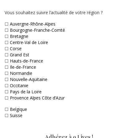
Vous souhaitez suivre l’actualité de votre région ?
☐
Auvergne-Rhône-Alpes
☐
Bourgogne-Franche-Comté
☐
Bretagne
☐
Centre-Val de Loire
☐
Corse
☐
Grand Est
☐
Hauts-de-France
☐
Ile-de-France
☐
Normandie
☐
Nouvelle-Aquitaine
☐
Occitanie
☐
Pays de la Loire
☐
Provence Alpes Côte d’Azur
☐
Belgique
☐
Suisse
Adhérez à 9 Lives !