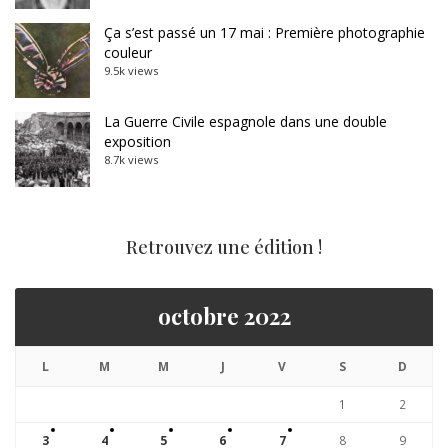
Ça s’est passé un 17 mai : Première photographie
couleur
9.5k views
La Guerre Civile espagnole dans une double
exposition
8.7k views
Retrouvez une édition !
octobre 2022
L
M
M
J
V
S
D
1
2
3
4
5
6
7
8
9