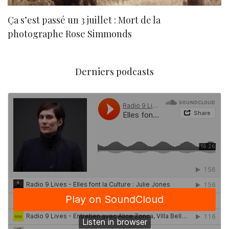
Ça s’est passé un 3 juillet : Mort de la
N
photographe Rose Simmonds
Derniers podcasts