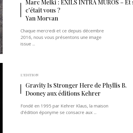
Marc Melki : EXILS INTRA MUROS – Et 
c’était vous ?
Yan Morvan
Chaque mercredi et ce depuis décembre
2016, nous vous présentons une image
issue ...
Né un 2 juillet : André Kertész
Né un 1er juillet : Léona
Misonne
L'EDITION
Gravity Is Stronger Here de Phyllis B.
Dooney aux éditions Kehrer
Fondé en 1995 par Kehrer Klaus, la maison
d’édition éponyme se consacre aux ...