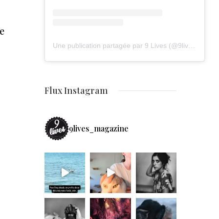
e
Une publication partagée par 9 Lives (@9lives_magazine)
Flux Instagram
9lives_magazine