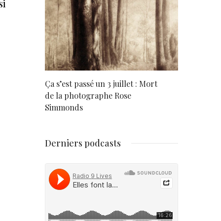
si
rd
Ça s’est passé un 3 juillet : Mort
Né un 2 juil
de la photographe Rose
Simmonds
Derniers podcasts