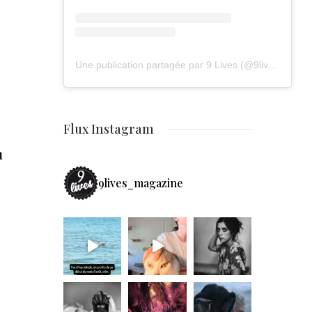
Une publication partagée par 9 Lives (@9lives_magazine)
Flux Instagram
n
9lives_magazine