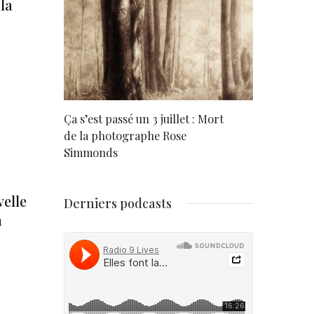
la
rd
Ça s’est passé un 3 juillet : Mort
Né un 2 juil
de la photographe Rose
Simmonds
velle
Derniers podcasts
a