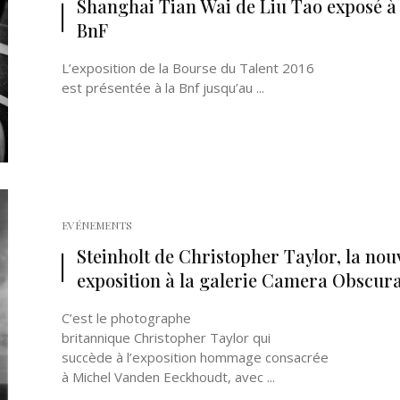
Shanghai Tian Wai de Liu Tao exposé à 
BnF
L’exposition de la Bourse du Talent 2016
est présentée à la Bnf jusqu’au ...
Né un 2 juillet : André Kertész
Né un 1er juillet : Léona
Misonne
EVÉNEMENTS
Steinholt de Christopher Taylor, la nou
exposition à la galerie Camera Obscur
C’est le photographe
britannique Christopher Taylor qui
succède à l’exposition hommage consacrée
à Michel Vanden Eeckhoudt, avec ...