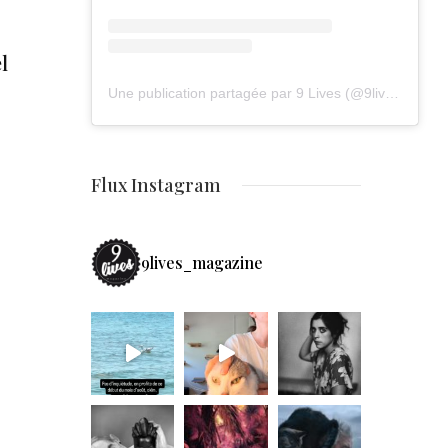
l
Une publication partagée par 9 Lives (@9lives_magazine)
Flux Instagram
9lives_magazine