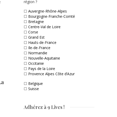
e
région ?
☐
Auvergne-Rhône-Alpes
☐
Bourgogne-Franche-Comté
☐
Bretagne
☐
Centre-Val de Loire
☐
Corse
☐
Grand Est
☐
Hauts-de-France
☐
Ile-de-France
☐
Normandie
☐
Nouvelle-Aquitaine
☐
Occitanie
☐
Pays de la Loire
☐
Provence Alpes Côte d’Azur
La
☐
Belgique
☐
Suisse
Adhérez à 9 Lives !