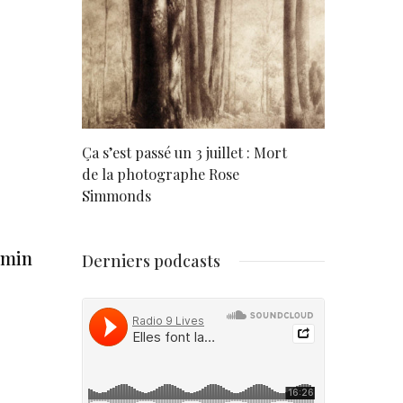
rd
Ça s’est passé un 3 juillet : Mort
Né un 2 juil
de la photographe Rose
Simmonds
amin
Derniers podcasts