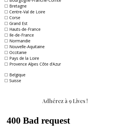
☐
Bourgogne-Franche-Comté
☐
Bretagne
☐
Centre-Val de Loire
☐
Corse
☐
Grand Est
☐
Hauts-de-France
☐
Ile-de-France
☐
Normandie
☐
Nouvelle-Aquitaine
☐
Occitanie
☐
Pays de la Loire
☐
Provence Alpes Côte d’Azur
☐
Belgique
☐
Suisse
Adhérez à 9 Lives !