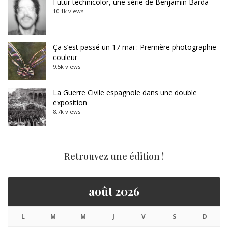
Futur technicolor, une série de Benjamin Barda
10.1k views
Ça s’est passé un 17 mai : Première photographie
couleur
9.5k views
La Guerre Civile espagnole dans une double
exposition
8.7k views
Retrouvez une édition !
août 2026
L
M
M
J
V
S
D