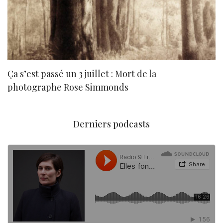
Ça s’est passé un 3 juillet : Mort de la
N
photographe Rose Simmonds
Derniers podcasts