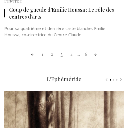
L'INVITÉ·E
Coup de gueule d’Emilie Houssa : Le rôle des
centres d’arts
Pour sa quatrième et dernière carte blanche, Emilie
Houssa, co-directrice du Centre Claude ...
Posts
1
2
3
4
...
6
navigation
L'Ephéméride