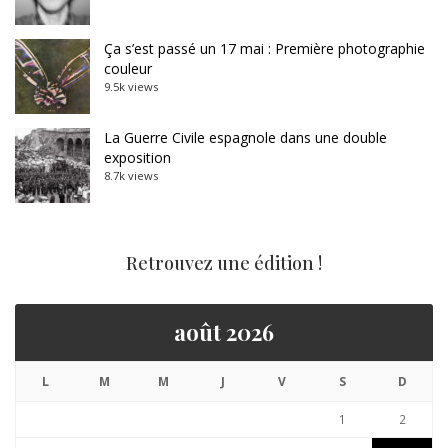
Ça s’est passé un 17 mai : Première photographie
couleur
9.5k views
La Guerre Civile espagnole dans une double
exposition
8.7k views
Retrouvez une édition !
août 2026
L
M
M
J
V
S
D
1
2