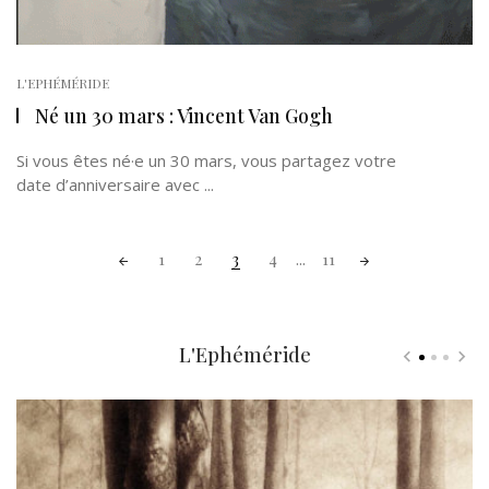
L'EPHÉMÉRIDE
Né un 30 mars : Vincent Van Gogh
Si vous êtes né·e un 30 mars, vous partagez votre
date d’anniversaire avec ...
Posts
1
2
3
4
...
11
navigation
L'Ephéméride