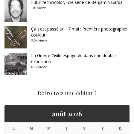
Futur technicolor, une série de Benjamin Barda
10k views
Ça s’est passé un 17 mai : Première photographie
couleur
9.5k views
La Guerre Civile espagnole dans une double
exposition
8.7k views
Retrouvez une édition !
août 2026
L
M
M
J
V
S
D