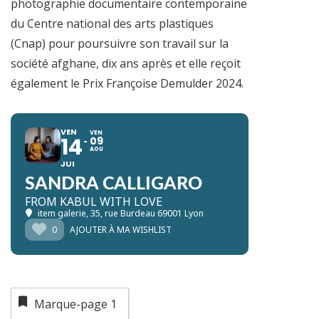
photographie documentaire contemporaine
du Centre national des arts plastiques
(Cnap) pour poursuivre son travail sur la
société afghane, dix ans après et elle reçoit
également le Prix Françoise Demulder 2024.
VEN
VEN
14
09
AOU
JUI
SANDRA CALLIGARO
FROM KABUL WITH LOVE
item galerie
, 35, rue Burdeau 69001 Lyon
0
AJOUTER À MA WISHLIST
Marque-page
1