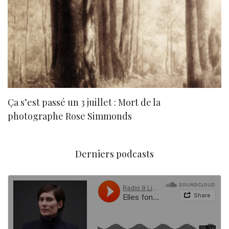
Ça s’est passé un 3 juillet : Mort de la
N
photographe Rose Simmonds
Derniers podcasts