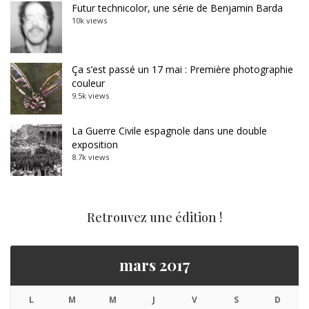
Futur technicolor, une série de Benjamin Barda
10k views
Ça s’est passé un 17 mai : Première photographie
couleur
9.5k views
La Guerre Civile espagnole dans une double
exposition
8.7k views
Retrouvez une édition !
mars 2017
L
M
M
J
V
S
D