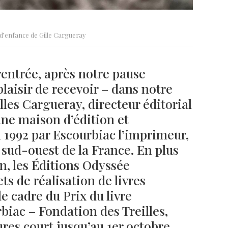
 d’enfance de Gille Cargueray
rentrée, après notre pause
plaisir de recevoir – dans notre
lles Cargueray, directeur éditorial
une maison d’édition et
 1992 par Escourbiac l’imprimeur,
e sud-ouest de la France. En plus
on, les Éditions Odyssée
s de réalisation de livres
 cadre du Prix du livre
iac – Fondation des Treilles,
ures court jusqu’au 1er octobre