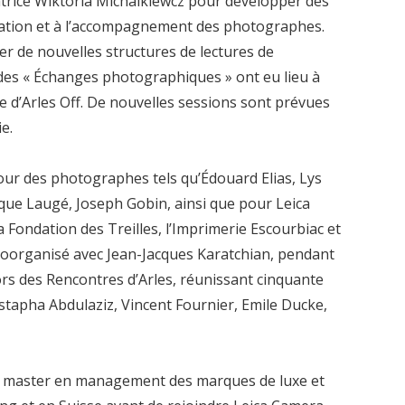
ratrice Wiktoria Michalkiewcz pour développer des
ucation et à l’accompagnement des photographes.
éer de nouvelles structures de lectures de
s des « Échanges photographiques » ont eu lieu à
e d’Arles Off. De nouvelles sessions sont prévues
e.
our des photographes tels qu’Édouard Elias, Lys
ue Laugé, Joseph Gobin, ainsi que pour Leica
 Fondation des Treilles, l’Imprimerie Escourbiac et
a coorganisé avec Jean-Jacques Karatchian, pendant
lors des Rencontres d’Arles, réunissant cinquante
apha Abdulaziz, Vincent Fournier, Emile Ducke,
’un master en management des marques de luxe et