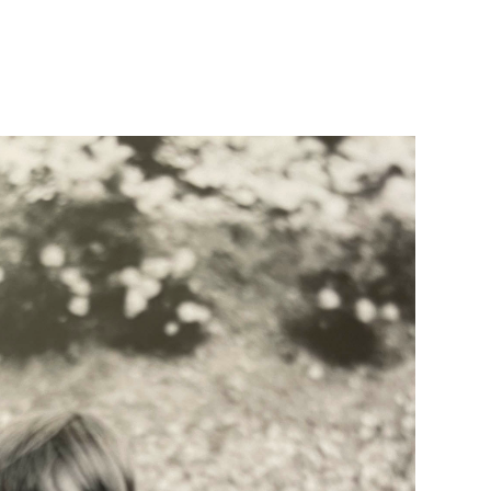
Né un 2 juillet : André Kertész
Né un 1er juillet : Léona
Misonne