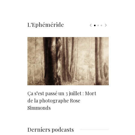
L'Ephéméride
rd
Ça s’est passé un 3 juillet : Mort
Né un 2 juil
de la photographe Rose
Simmonds
Derniers podcasts