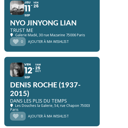
JEU
VEN
11
26
SEP
NYO JINYONG LIAN
TRUST ME
Galerie Madé
, 30 rue Mazarine 75006 Paris
0
AJOUTER À MA WISHLIST
VEN
SAM
12
25
OCT
SEP
DENIS ROCHE (1937-
2015)
DANS LES PLIS DU TEMPS
Les Douches la Galerie
, 54, rue Chapon 75003
Paris
0
AJOUTER À MA WISHLIST