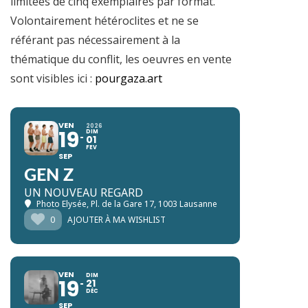
limitées de cinq exemplaires par format.
Volontairement hétéroclites et ne se
référant pas nécessairement à la
thématique du conflit, les oeuvres en vente
sont visibles ici :
pourgaza.art
VEN
2026
19
DIM
01
FEV
SEP
GEN Z
UN NOUVEAU REGARD
Photo Elysée
, Pl. de la Gare 17, 1003 Lausanne
0
AJOUTER À MA WISHLIST
VEN
DIM
19
21
DÉC
SEP