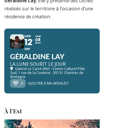
Géraldine Lay
. Elle y présente des clichés
réalisés sur le territoire à l’occasion d’une
résidence de création.
VEN
SAM
12
08
NOV
SEP
GÉRALDINE LAY
LA LUNE SOURIT LE JOUR
Galerie Le Carré d’Art - Centre Culturel Pôle
Sud
, 1 rue de la Conterie - 35131 Chartres de
Bretagne
0
AJOUTER À MA WISHLIST
À l’Est