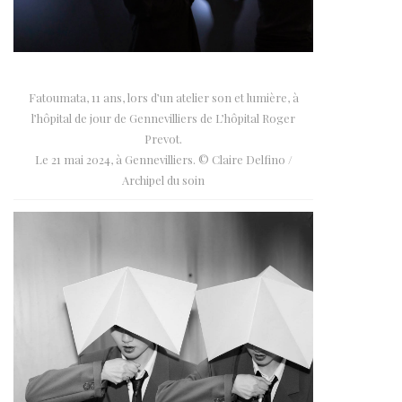
Fatoumata, 11 ans, lors d’un atelier son et lumière, à
l’hôpital de jour de Gennevilliers de L’hôpital Roger
Prevot.
Le 21 mai 2024, à Gennevilliers. © Claire Delfino /
Archipel du soin