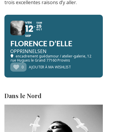
trois excellentes raisons d’y aller.
VEN
SAM
12
25
OCT
SEP
FLORENCE D’ELLE
OPPRINNELSEN
encadrement guédamour / atelier-galerie
, 12
rue Hugues le Grand 77160 Provins
0
AJOUTER À MA WISHLIST
Dans le Nord