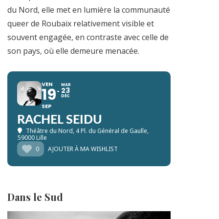
du Nord, elle met en lumière la communauté
queer de Roubaix relativement visible et
souvent engagée, en contraste avec celle de
son pays, où elle demeure menacée.
VEN
MAR
19
23
DÉC
SEP
RACHEL SEIDU
Théâtre du Nord
, 4 Pl. du Général de Gaulle,
59000 Lille
0
AJOUTER À MA WISHLIST
Dans le Sud