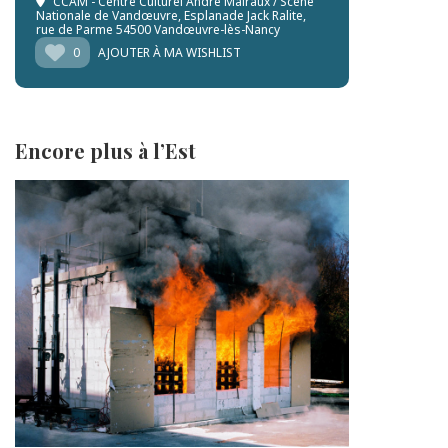
CCAM - Centre Culturel André Malraux / Scène
Nationale de Vandœuvre
, Esplanade Jack Ralite,
rue de Parme 54500 Vandœuvre-lès-Nancy
0
AJOUTER À MA WISHLIST
Encore plus à l’Est