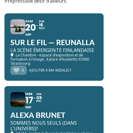
irrépressible désir d’ailleurs.
SAM
DIM
20
16
NOV
SEP
SUR LE FIL — REUNALLA
LA SCÈNE ÉMERGENTE FINLANDAISE
La Chambre - espace d'exposition et de
formation à l'image
, 4 place d'Austerlitz 67000
Strasbourg
0
AJOUTER À MA WISHLIST
MER
VEN
17
05
DÉC
SEP
ALEXA BRUNET
SOMMES NOUS SEULS (DANS
L'UNIVERS)?