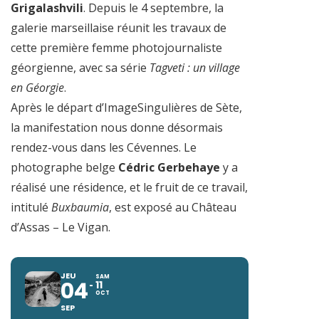
Grigalashvili
. Depuis le 4 septembre, la
galerie marseillaise réunit les travaux de
cette première femme photojournaliste
géorgienne, avec sa série
Tagveti : un village
en Géorgie
.
Après le départ d’ImageSingulières de Sète,
la manifestation nous donne désormais
rendez-vous dans les Cévennes. Le
photographe belge
Cédric Gerbehaye
y a
réalisé une résidence, et le fruit de ce travail,
intitulé
Buxbaumia
, est exposé au Château
d’Assas – Le Vigan.
JEU
SAM
04
11
OCT
SEP