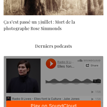
Ça s’est passé un 3 juillet : Mort de la
N
photographe Rose Simmonds
Derniers podcasts