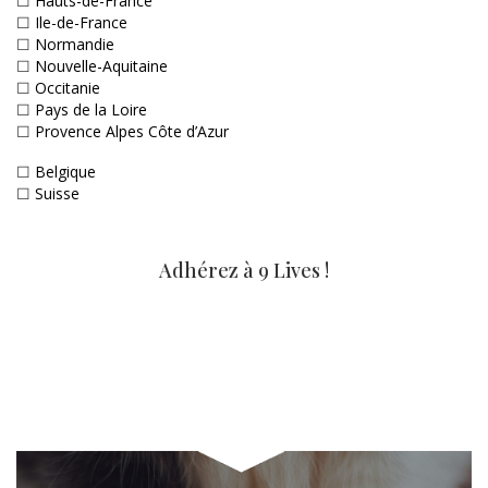
☐
Hauts-de-France
☐
Ile-de-France
☐
Normandie
☐
Nouvelle-Aquitaine
☐
Occitanie
☐
Pays de la Loire
☐
Provence Alpes Côte d’Azur
☐
Belgique
☐
Suisse
Adhérez à 9 Lives !