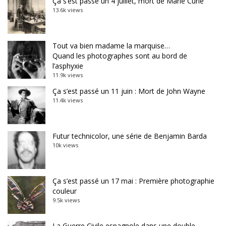
Ça s’est passé un 4 juillet, mort de Marie Curie
13.6k views
Tout va bien madame la marquise…
Quand les photographes sont au bord de
l’asphyxie
11.9k views
Ça s’est passé un 11 juin : Mort de John Wayne
11.4k views
Futur technicolor, une série de Benjamin Barda
10k views
Ça s’est passé un 17 mai : Première photographie
couleur
9.5k views
La Guerre Civile espagnole dans une double