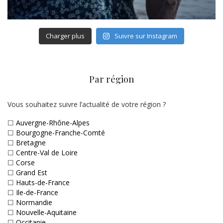
Charger plus
Suivre sur Instagram
Par région
Vous souhaitez suivre l’actualité de votre région ?
☐
Auvergne-Rhône-Alpes
☐
Bourgogne-Franche-Comté
☐
Bretagne
☐
Centre-Val de Loire
☐
Corse
☐
Grand Est
☐
Hauts-de-France
☐
Ile-de-France
☐
Normandie
☐
Nouvelle-Aquitaine
☐
Occitanie