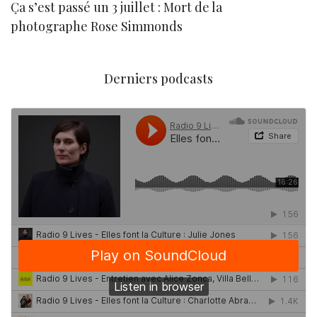
Ça s’est passé un 3 juillet : Mort de la
N
photographe Rose Simmonds
Derniers podcasts