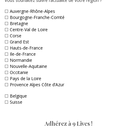
Vous souhaitez suivre l’actualité de votre région ?
☐
Auvergne-Rhône-Alpes
☐
Bourgogne-Franche-Comté
☐
Bretagne
☐
Centre-Val de Loire
☐
Corse
☐
Grand Est
☐
Hauts-de-France
☐
Ile-de-France
☐
Normandie
☐
Nouvelle-Aquitaine
☐
Occitanie
☐
Pays de la Loire
☐
Provence Alpes Côte d’Azur
☐
Belgique
☐
Suisse
Adhérez à 9 Lives !