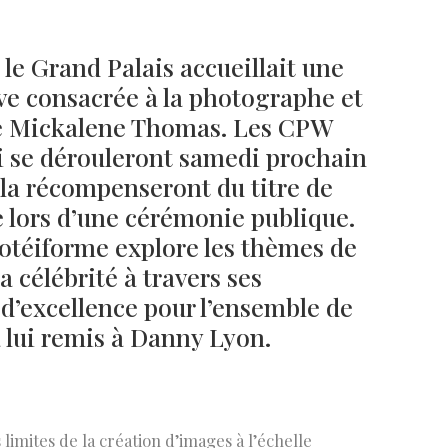
, le Grand Palais accueillait une
ve consacrée à la photographe et
Né un 2 juillet : André Kertész
Né un 1er juillet : Léona
ne Mickalene Thomas. Les CPW
Misonne
i se dérouleront samedi prochain
 la récompenseront du titre de
 lors d’une cérémonie publique.
protéiforme explore les thèmes de
la célébrité à travers ses
 d’excellence pour l’ensemble de
à lui remis à Danny Lyon.
limites de la création d’images à l’échelle