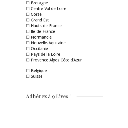
☐
Bretagne
☐
Centre-Val de Loire
☐
Corse
☐
Grand Est
☐
Hauts-de-France
☐
Ile-de-France
☐
Normandie
☐
Nouvelle-Aquitaine
☐
Occitanie
☐
Pays de la Loire
☐
Provence Alpes Côte d’Azur
☐
Belgique
☐
Suisse
Adhérez à 9 Lives !