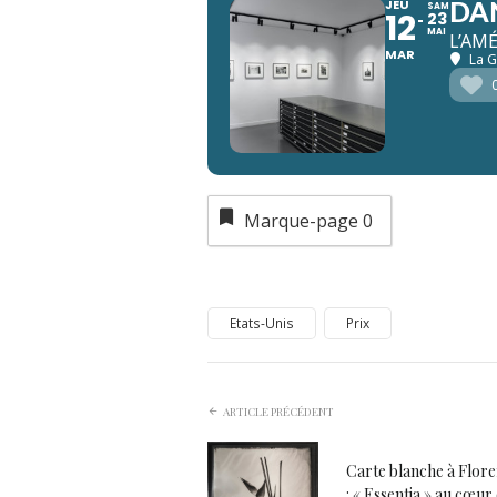
JEU
SAM
DA
12
23
MAI
L’AM
MAR
La G
Marque-page
0
Etats-Unis
Prix
ARTICLE PRÉCÉDENT
Carte blanche à Flore
: « Essentia » au cœur