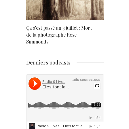
rd
Ça s’est passé un 3 juillet : Mort
Né un 2 juil
de la photographe Rose
Simmonds
Derniers podcasts