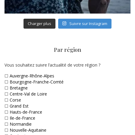
Charger plus
Suivre sur Instagram
Par région
Vous souhaitez suivre l’actualité de votre région ?
☐
Auvergne-Rhône-Alpes
☐
Bourgogne-Franche-Comté
☐
Bretagne
☐
Centre-Val de Loire
☐
Corse
☐
Grand Est
☐
Hauts-de-France
☐
Ile-de-France
☐
Normandie
☐
Nouvelle-Aquitaine