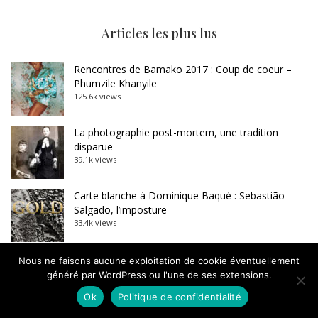
Articles les plus lus
Rencontres de Bamako 2017 : Coup de coeur –
Phumzile Khanyile
125.6k views
La photographie post-mortem, une tradition
disparue
39.1k views
Carte blanche à Dominique Baqué : Sebastião
Salgado, l’imposture
33.4k views
Manque de culture photographique dans le
Nous ne faisons aucune exploitation de cookie éventuellement
photojournalisme
généré par WordPress ou l'une de ses extensions.
Le Coup de gueule de Jean-François Leroy
Ok
Politique de confidentialité
29.1k views