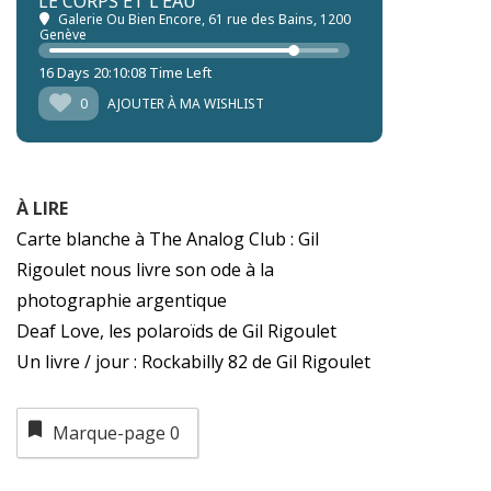
LE CORPS ET L'EAU
Galerie Ou Bien Encore
, 61 rue des Bains, 1200
Genève
16 Days 20:10:03 Time Left
0
AJOUTER À MA WISHLIST
À LIRE
Carte blanche à The Analog Club : Gil
Rigoulet nous livre son ode à la
photographie argentique
Deaf Love, les polaroïds de Gil Rigoulet
Un livre / jour : Rockabilly 82 de Gil Rigoulet
Marque-page
0