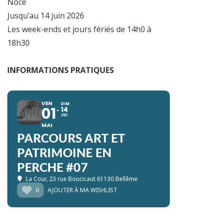
Nocé
Jusqu’au 14 juin 2026
Les week-ends et jours fériés de 14h0 à
18h30
INFORMATIONS PRATIQUES
VEN
DIM
01
14
JUI
MAI
PARCOURS ART ET
PATRIMOINE EN
PERCHE #07
La Cour
, 23 rue Boucicaut 61130 Bellême
0
AJOUTER À MA WISHLIST