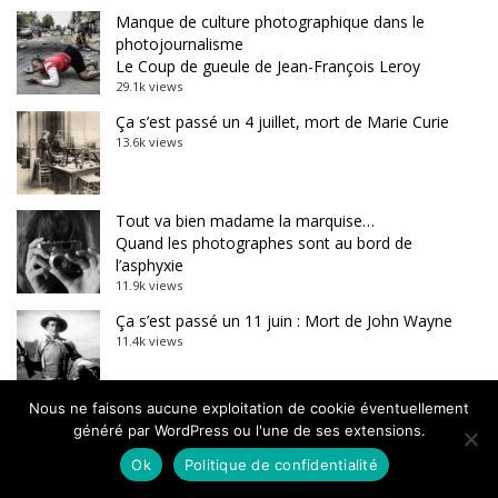
Manque de culture photographique dans le
photojournalisme
Le Coup de gueule de Jean-François Leroy
29.1k views
Ça s’est passé un 4 juillet, mort de Marie Curie
13.6k views
Tout va bien madame la marquise…
Quand les photographes sont au bord de
l’asphyxie
11.9k views
Ça s’est passé un 11 juin : Mort de John Wayne
11.4k views
Nous ne faisons aucune exploitation de cookie éventuellement
Futur technicolor, une série de Benjamin Barda
généré par WordPress ou l'une de ses extensions.
10k views
Ok
Politique de confidentialité