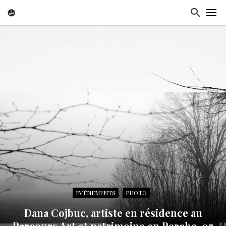
EVÉNEMENTS
PHOTO
Dana Cojbuc, artiste en résidence au
Parcours Art et patrimoine en Perche .07