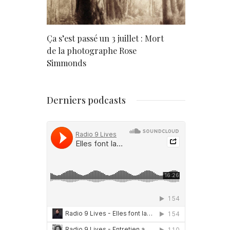
rd
Ça s’est passé un 3 juillet : Mort
Né un 2 juil
de la photographe Rose
Simmonds
Derniers podcasts