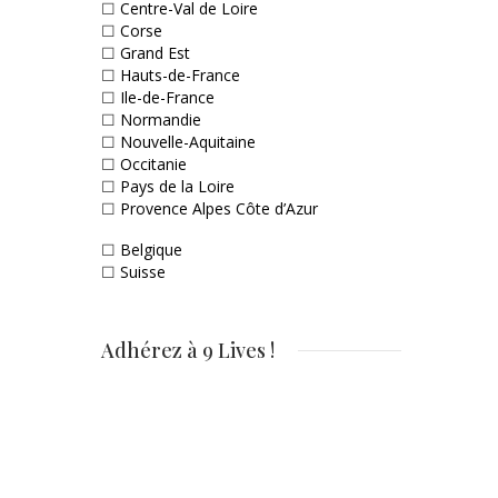
☐
Centre-Val de Loire
☐
Corse
☐
Grand Est
☐
Hauts-de-France
☐
Ile-de-France
☐
Normandie
☐
Nouvelle-Aquitaine
☐
Occitanie
☐
Pays de la Loire
☐
Provence Alpes Côte d’Azur
☐
Belgique
☐
Suisse
Adhérez à 9 Lives !