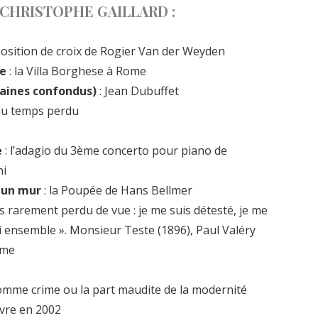
 CHRISTOPHE GAILLARD :
osition de croix de Rogier Van der Weyden
ie
: la Villa Borghese à Rome
omaines confondus)
: Jean Dubuffet
 du temps perdu
e
: l’adagio du 3ème concerto pour piano de
ni
r un mur
: la Poupée de Hans Bellmer
is rarement perdu de vue : je me suis détesté, je me
li ensemble ». Monsieur Teste (1896), Paul Valéry
sme
omme crime ou la part maudite de la modernité
vre en 2002