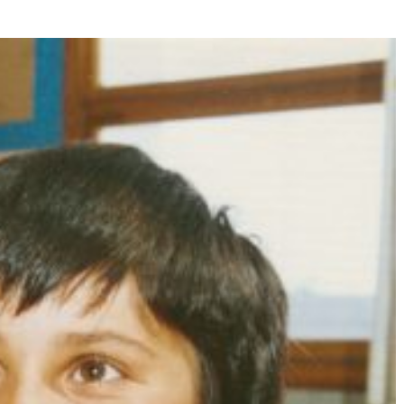
Né un 2 juillet : André Kertész
Né un 1er juillet : Léona
Misonne