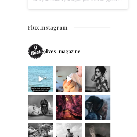
Flux Instagram
9lives_magazine