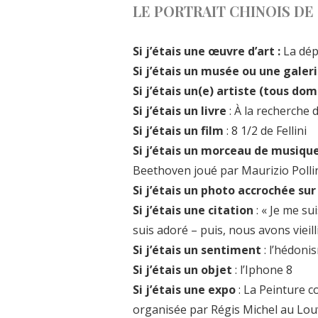
LE PORTRAIT CHINOIS DE
Si j’étais une œuvre d’art :
La dép
Si j’étais un musée ou une galer
Si j’étais un(e) artiste (tous d
Si j’étais un livre
: À la recherche
Si j’étais un film
: 8 1/2 de Fellini
Si j’étais un morceau de musiqu
Beethoven joué par Maurizio Polli
Si j’étais un photo accrochée su
Si j’étais une citation
: « Je me su
suis adoré – puis, nous avons vieil
Si j’étais un sentiment
: l’hédoni
Si j’étais un objet
: l’Iphone 8
Si j’étais une expo
: La Peinture c
organisée par Régis Michel au Lou