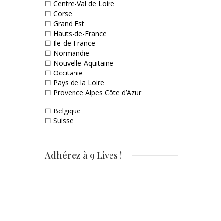
☐
Centre-Val de Loire
☐
Corse
☐
Grand Est
☐
Hauts-de-France
☐
Ile-de-France
☐
Normandie
☐
Nouvelle-Aquitaine
☐
Occitanie
☐
Pays de la Loire
☐
Provence Alpes Côte d’Azur
☐
Belgique
☐
Suisse
Adhérez à 9 Lives !