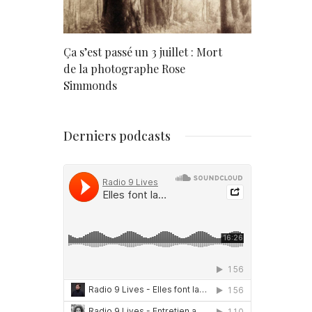
rd
Ça s’est passé un 3 juillet : Mort
Né un 2 juil
de la photographe Rose
Simmonds
Derniers podcasts