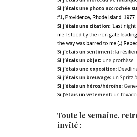
Si j’étais une photo accrochée s
#1, Providence, Rhode Island, 1977
Si j’étais une citation:
‘Last night
me I stood by the iron gate leading 
the way was barred to me (..) Rebe
Si j’étais un sentiment:
la résilie
Si j’étais un objet:
une prothèse
Si j’étais une exposition:
Deadline
Si j’étais un breuvage:
un Spritz 
Si j’étais un héros/héroïne:
Genev
Si J’étais un vêtement:
un toxado
Toute le semaine, retr
invité :