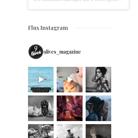
Flux Instagram
9lives_magazine