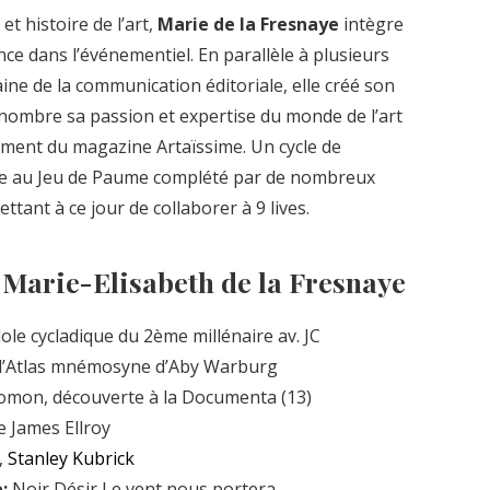
t histoire de l’art,
Marie de la Fresnaye
intègre
ance dans l’événementiel. En parallèle à plusieurs
ne de la communication éditoriale, elle créé son
nombre sa passion et expertise du monde de l’art
ement du magazine Artaïssime. Un cycle de
e au Jeu de Paume complété par de nombreux
ttant à ce jour de collaborer à 9 lives.
e Marie-Elisabeth de la Fresnaye
ole cycladique du 2ème millénaire av. JC
l’Atlas mnémosyne d’Aby Warburg
omon, découverte à la Documenta (13)
e James Ellroy
,
Stanley Kubrick
:
Noir Désir Le vent nous portera