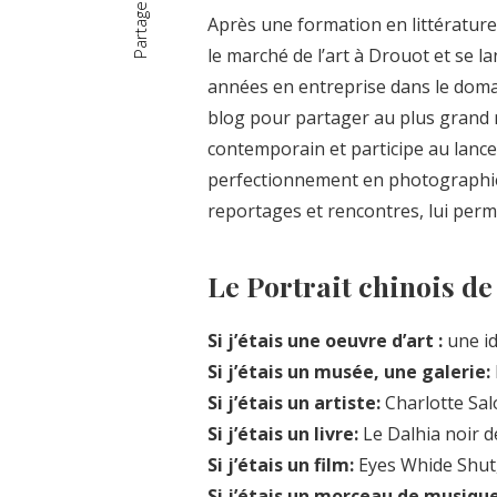
Partager
Après une formation en littérature e
le marché de l’art à Drouot et se l
années en entreprise dans le domai
blog pour partager au plus grand 
contemporain et participe au lanc
perfectionnement en photographi
reportages et rencontres, lui perme
Le Portrait chinois d
Si j’étais une oeuvre d’art :
une id
Si j’étais un musée, une galerie:
Si j’étais un artiste:
Charlotte Sal
Si j’étais un livre:
Le Dalhia noir d
Si j’étais un film:
Eyes Whide Shut
Si j’étais un morceau de musique