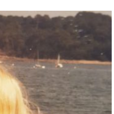
Né un 2 juillet : André Kertész
Né un 1er juillet : Léona
Misonne