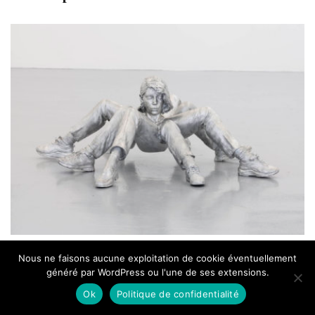
ACTU ART CONTEMPORAIN
Nous ne faisons aucune exploitation de cookie éventuellement
généré par WordPress ou l'une de ses extensions.
« A fleur de peau » : le monstrueux, ses
persistances et ses symptômes au MO.CO.
Ok
Politique de confidentialité
Montpellier