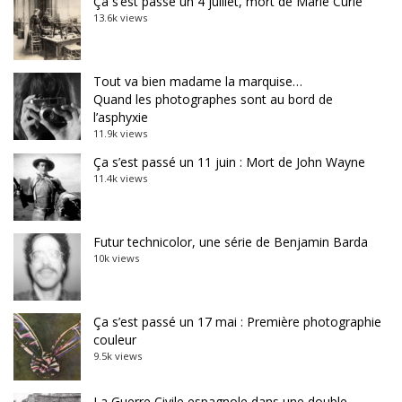
Ça s’est passé un 4 juillet, mort de Marie Curie
13.6k views
Tout va bien madame la marquise…
Quand les photographes sont au bord de
l’asphyxie
11.9k views
Ça s’est passé un 11 juin : Mort de John Wayne
11.4k views
Futur technicolor, une série de Benjamin Barda
10k views
Ça s’est passé un 17 mai : Première photographie
couleur
9.5k views
La Guerre Civile espagnole dans une double