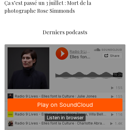
Ça s’est passé un 3 juillet : Mort de la
N
photographe Rose Simmonds
Derniers podcasts