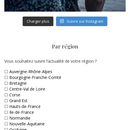
Charger plus
Suivre sur Instagram
Par région
Vous souhaitez suivre l’actualité de votre région ?
☐
Auvergne-Rhône-Alpes
☐
Bourgogne-Franche-Comté
☐
Bretagne
☐
Centre-Val de Loire
☐
Corse
☐
Grand Est
☐
Hauts-de-France
☐
Ile-de-France
☐
Normandie
☐
Nouvelle-Aquitaine
☐
Occitanie