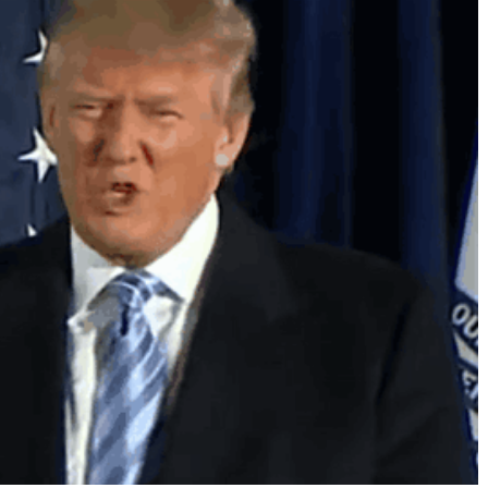
Né un 2 juillet : André Kertész
Né un 1er juillet : Léona
Misonne