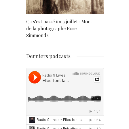
rd
Ça s’est passé un 3 juillet : Mort
Né un 2 juil
de la photographe Rose
Simmonds
Derniers podcasts