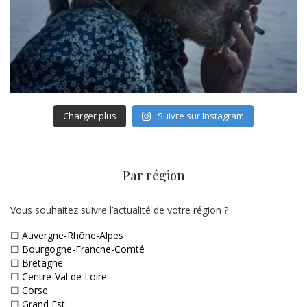
Charger plus
Suivre sur Instagram
Par région
Vous souhaitez suivre l’actualité de votre région ?
☐
Auvergne-Rhône-Alpes
☐
Bourgogne-Franche-Comté
☐
Bretagne
☐
Centre-Val de Loire
☐
Corse
☐
Grand Est