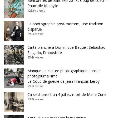
Rencontres de Bamako 2017 : Coup de coeur –
Phumzile Khanyile
125.6k views
La photographie post-mortem, une tradition
disparue
39.1k views
Carte blanche à Dominique Baqué : Sebastião
Salgado, l’imposture
33.4k views
Manque de culture photographique dans le
photojournalisme
Le Coup de gueule de Jean-François Leroy
29.1k views
Ça s’est passé un 4 juillet, mort de Marie Curie
13.7k views
Tout va bien madame la marquise…