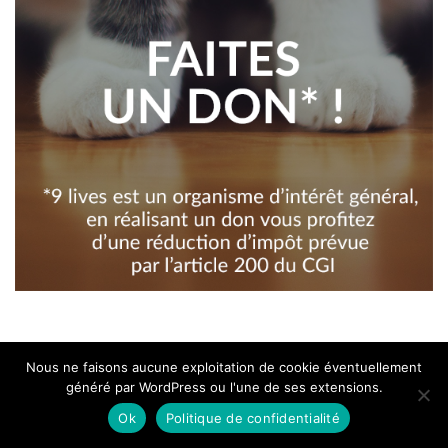
Articles les plus lus
Nous ne faisons aucune exploitation de cookie éventuellement
généré par WordPress ou l'une de ses extensions.
Rencontres de Bamako 2017 : Coup de coeur –
Ok
Politique de confidentialité
Phumzile Khanyile
125.6k views