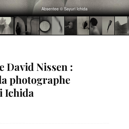
Absentee © Sayuri Ichida
 David Nissen :
 la photographe
i Ichida
Né un 2 juillet : André Kertész
Né un 1er juillet : Léona
Misonne