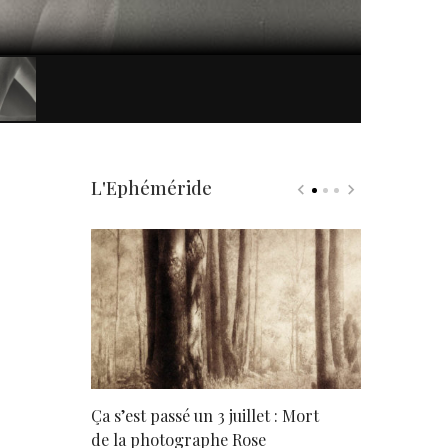
L'Ephéméride
rd
Ça s’est passé un 3 juillet : Mort
Né un 2 juil
de la photographe Rose