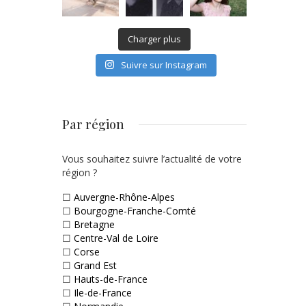
Charger plus
Suivre sur Instagram
Par région
Vous souhaitez suivre l’actualité de votre
région ?
☐
Auvergne-Rhône-Alpes
☐
Bourgogne-Franche-Comté
☐
Bretagne
☐
Centre-Val de Loire
☐
Corse
☐
Grand Est
☐
Hauts-de-France
☐
Ile-de-France