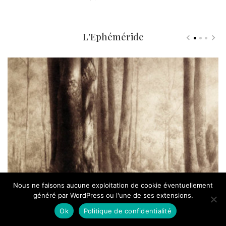
L'Ephéméride
Nous ne faisons aucune exploitation de cookie éventuellement
généré par WordPress ou l'une de ses extensions.
Ça s’est passé un 3 juillet : Mort de la
N
photographe Rose Simmonds
Ok
Politique de confidentialité