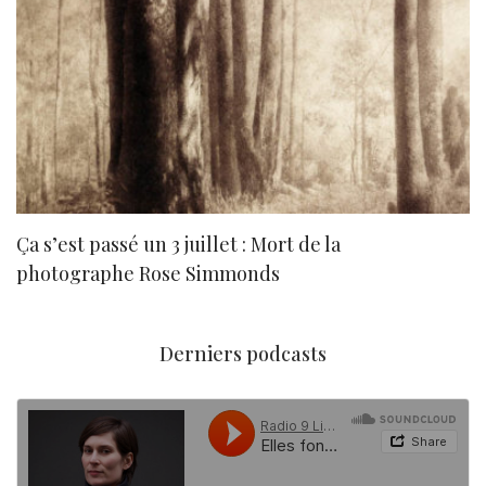
Ça s’est passé un 3 juillet : Mort de la
N
photographe Rose Simmonds
Derniers podcasts