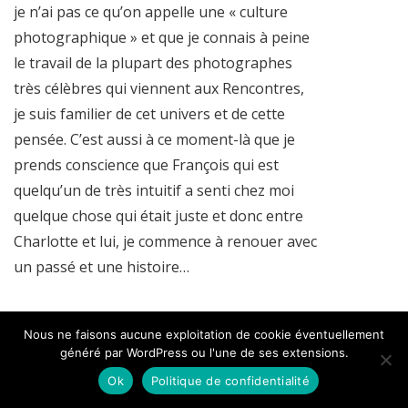
je n’ai pas ce qu’on appelle une « culture
photographique » et que je connais à peine
le travail de la plupart des photographes
très célèbres qui viennent aux Rencontres,
je suis familier de cet univers et de cette
pensée. C’est aussi à ce moment-là que je
prends conscience que François qui est
quelqu’un de très intuitif a senti chez moi
quelque chose qui était juste et donc entre
Charlotte et lui, je commence à renouer avec
un passé et une histoire…
VB : Pour écrire des histoires, il fallait
Nous ne faisons aucune exploitation de cookie éventuellement
peut-être que tu commences par en
généré par WordPress ou l'une de ses extensions.
avoir une…
Ok
Politique de confidentialité