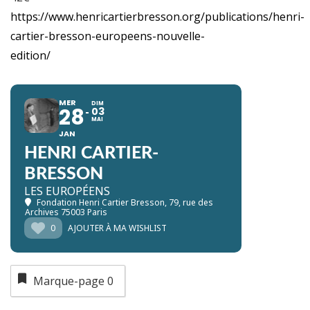
https://www.henricartierbresson.org/publications/henri-
cartier-bresson-europeens-nouvelle-
edition/
MER
DIM
28
03
MAI
JAN
HENRI CARTIER-
BRESSON
LES EUROPÉENS
Fondation Henri Cartier Bresson
, 79, rue des
Archives 75003 Paris
0
AJOUTER À MA WISHLIST
Marque-page
0