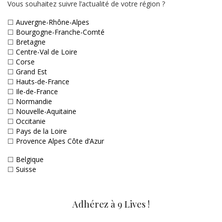
Vous souhaitez suivre l’actualité de votre région ?
☐
Auvergne-Rhône-Alpes
☐
Bourgogne-Franche-Comté
☐
Bretagne
☐
Centre-Val de Loire
☐
Corse
☐
Grand Est
☐
Hauts-de-France
☐
Ile-de-France
☐
Normandie
☐
Nouvelle-Aquitaine
☐
Occitanie
☐
Pays de la Loire
☐
Provence Alpes Côte d’Azur
☐
Belgique
☐
Suisse
Adhérez à 9 Lives !