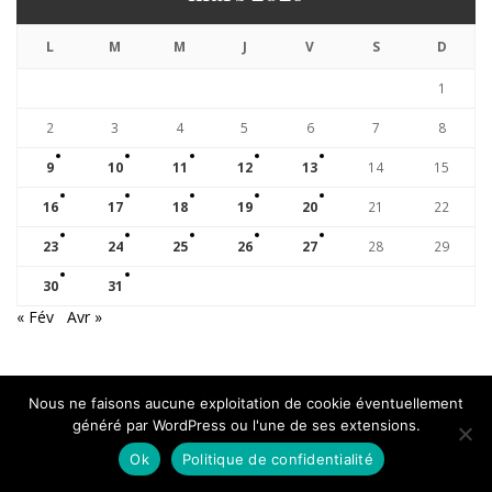
L
M
M
J
V
S
D
1
2
3
4
5
6
7
8
9
10
11
12
13
14
15
16
17
18
19
20
21
22
23
24
25
26
27
28
29
30
31
« Fév
Avr »
Découvrez nos événements
Nous ne faisons aucune exploitation de cookie éventuellement
généré par WordPress ou l'une de ses extensions.
Ok
Politique de confidentialité
AGENDA