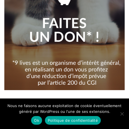
Nous ne faisons aucune exploitation de cookie éventuellement
Articles les plus lus
généré par WordPress ou l'une de ses extensions.
Ok
Politique de confidentialité
Rencontres de Bamako 2017 : Coup de coeur –
Phumzile Khanyile