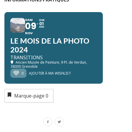
SAM
DIM
09
01
DÉC
NOV
LE MOIS DE LA PHOTO
2024
TRANSITIONS
Ancien Musée de Peinture
, 9 Pl. de Verdun,
38000 Grenoble
0
AJOUTER À MA WISHLIST
Marque-page
0