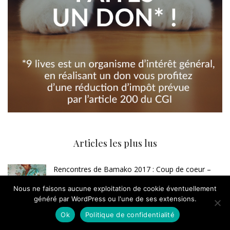
Articles les plus lus
Rencontres de Bamako 2017 : Coup de coeur –
Phumzile Khanyile
Nous ne faisons aucune exploitation de cookie éventuellement
125.6k views
généré par WordPress ou l'une de ses extensions.
La photographie post-mortem, une tradition
Ok
Politique de confidentialité
disparue