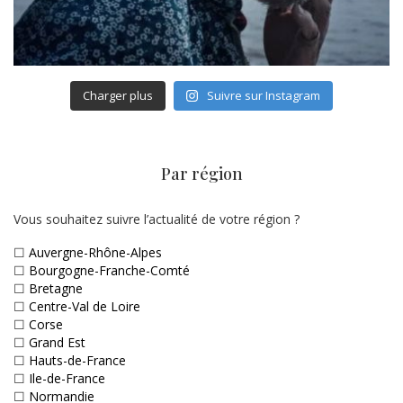
Charger plus
Suivre sur Instagram
Par région
Vous souhaitez suivre l’actualité de votre région ?
☐
Auvergne-Rhône-Alpes
☐
Bourgogne-Franche-Comté
☐
Bretagne
☐
Centre-Val de Loire
☐
Corse
☐
Grand Est
☐
Hauts-de-France
☐
Ile-de-France
☐
Normandie