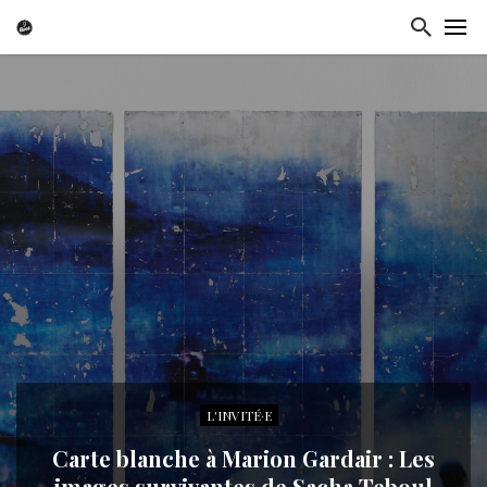
L'INVITÉ·E
Carte blanche à Marion Gardair : Les
images survivantes de Sacha Teboul