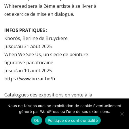
Whiteread sera la 2ème artiste à se livrer à
cet exercice de mise en dialogue.
INFOS PRATIQUES :
Khorós, Berline de Bruyckere
Jusqu’au 31 août 2025
When We See Us, un siècle de peinture
figurative panafricaine
Jusqu’au 10 août 2025
https://www.bozar.be/fr
Catalogues des expositions en vente à la
librairie
Nous ne faisons aucune exploitation de cookie éventuellement
généré par WordPress ou l'une de ses extensions.
A venir :
Ok
Politique de confidentialité
« Familiar Strangers. Les Européens de l’Est