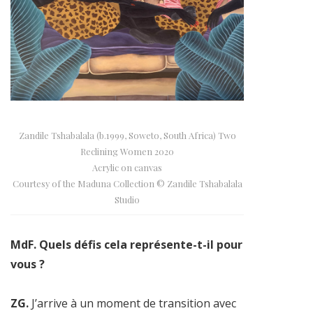
Zandile Tshabalala (b.1999, Soweto, South Africa) Two
Reclining Women 2020
Acrylic on canvas
Courtesy of the Maduna Collection © Zandile Tshabalala
Studio
MdF. Quels défis cela représente-t-il pour
vous ?
ZG.
J’arrive à un moment de transition avec