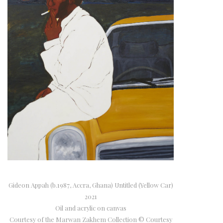
Gideon Appah (b.1987, Accra, Ghana) Untitled (Yellow Car)
2021
Oil and acrylic on canvas
Courtesy of the Marwan Zakhem Collection © Courtesy