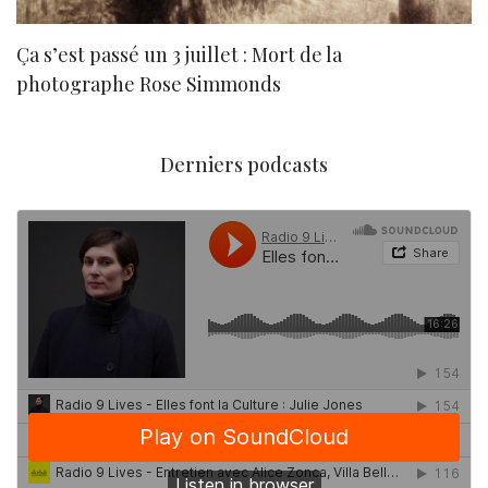
Ça s’est passé un 3 juillet : Mort de la
N
photographe Rose Simmonds
Derniers podcasts