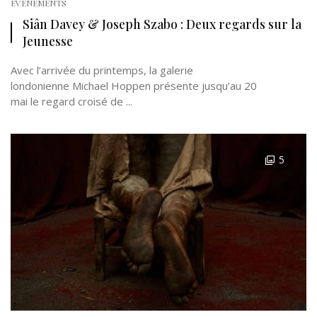
EVÉNEMENTS
Siân Davey & Joseph Szabo : Deux regards sur la
Jeunesse
Avec l’arrivée du printemps, la galerie
londonienne Michael Hoppen présente jusqu’au 20
mai le regard croisé de ...
5