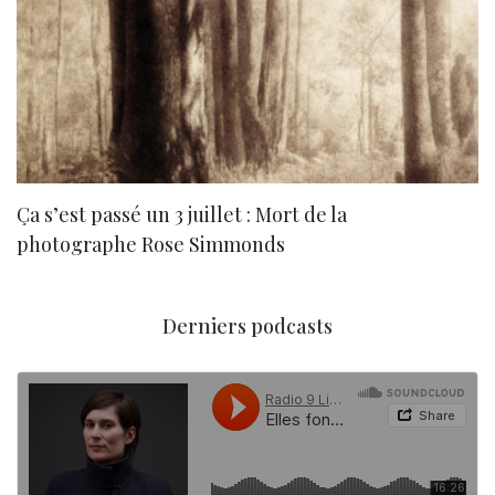
Ça s’est passé un 3 juillet : Mort de la
N
photographe Rose Simmonds
Derniers podcasts