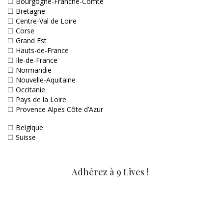
☐
Bourgogne-Franche-Comté
☐
Bretagne
☐
Centre-Val de Loire
☐
Corse
☐
Grand Est
☐
Hauts-de-France
☐
Ile-de-France
☐
Normandie
☐
Nouvelle-Aquitaine
☐
Occitanie
☐
Pays de la Loire
☐
Provence Alpes Côte d’Azur
☐
Belgique
☐
Suisse
Adhérez à 9 Lives !