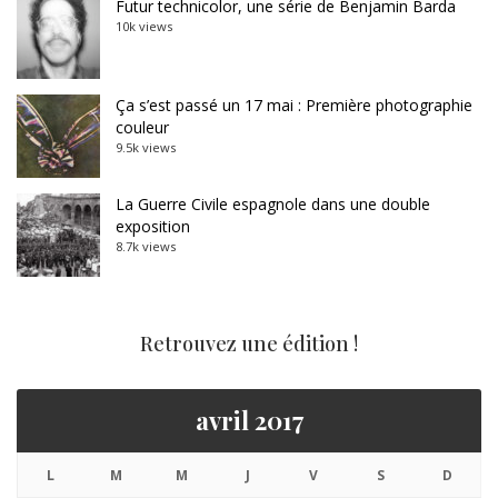
Futur technicolor, une série de Benjamin Barda
10k views
Ça s’est passé un 17 mai : Première photographie
couleur
9.5k views
La Guerre Civile espagnole dans une double
exposition
8.7k views
Retrouvez une édition !
avril 2017
L
M
M
J
V
S
D