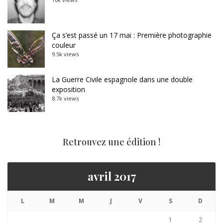
Ça s’est passé un 17 mai : Première photographie
couleur
9.5k views
La Guerre Civile espagnole dans une double
exposition
8.7k views
Retrouvez une édition !
avril 2017
L
M
M
J
V
S
D
1
2