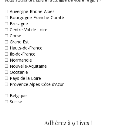
Vous souhaitez suivre l’actualité de votre région ?
☐
Auvergne-Rhône-Alpes
☐
Bourgogne-Franche-Comté
☐
Bretagne
☐
Centre-Val de Loire
☐
Corse
☐
Grand Est
☐
Hauts-de-France
☐
Ile-de-France
☐
Normandie
☐
Nouvelle-Aquitaine
☐
Occitanie
☐
Pays de la Loire
☐
Provence Alpes Côte d’Azur
☐
Belgique
☐
Suisse
Adhérez à 9 Lives !