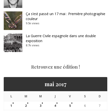
Ça s’est passé un 17 mai : Première photographie
couleur
9.5k views
La Guerre Civile espagnole dans une double
exposition
8.7k views
Retrouvez une édition !
mai 2017
L
M
M
J
V
S
D
1
2
3
4
5
6
7