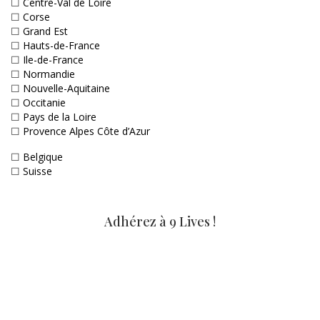
☐
Centre-Val de Loire
☐
Corse
☐
Grand Est
☐
Hauts-de-France
☐
Ile-de-France
☐
Normandie
☐
Nouvelle-Aquitaine
☐
Occitanie
☐
Pays de la Loire
☐
Provence Alpes Côte d’Azur
☐
Belgique
☐
Suisse
Adhérez à 9 Lives !