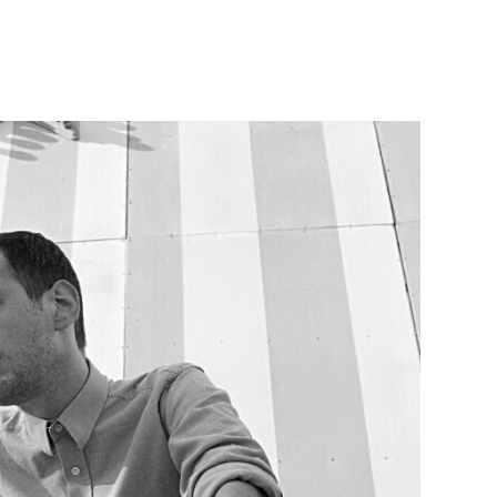
Né un 2 juillet : André Kertész
Né un 1er juillet : Léona
Misonne