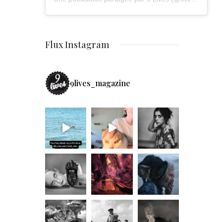
Flux Instagram
9lives_magazine