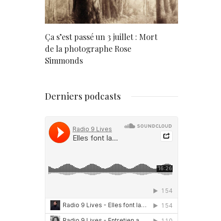
rd
Ça s’est passé un 3 juillet : Mort
Né un 2 juil
de la photographe Rose
Simmonds
Derniers podcasts