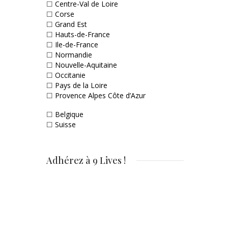
☐
Centre-Val de Loire
☐
Corse
☐
Grand Est
☐
Hauts-de-France
☐
Ile-de-France
☐
Normandie
☐
Nouvelle-Aquitaine
☐
Occitanie
☐
Pays de la Loire
☐
Provence Alpes Côte d’Azur
☐
Belgique
☐
Suisse
Adhérez à 9 Lives !